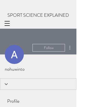
SPORT SCIENCE EXPLAINED
More actions
Follow
nohuwinto
Profile