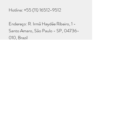
Hotline: +55 (11) 16512-9512
Endereço: R. Irmã Haydêe Ribeiro, 1 - 
Santo Amaro, São Paulo - SP, 04736-
010, Brazil
#811BET #811_BET #811bethomes 
#slot_811BET #811BET_cadastro
©2021 by sport science explained. Proudly created with
Wix.com