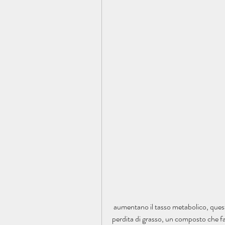
 aumentano il tasso metabolico, questo integratore agisce su diversi fronti per promuovere la 
perdita di grasso, un composto che fav