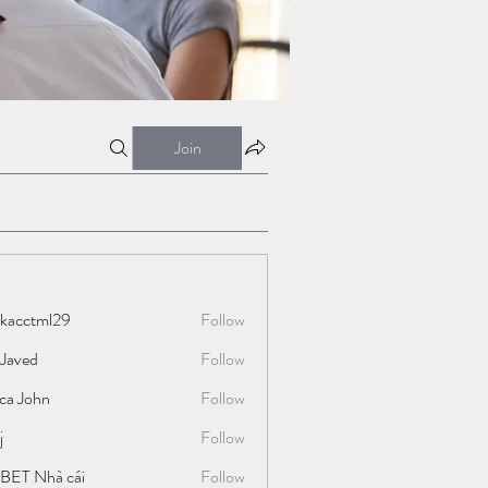
Join
ckacctml29
Follow
tml29
 Javed
Follow
ica John
Follow
j
Follow
BET Nhà cái
Follow