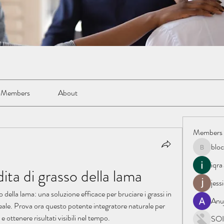
Members
About
Members
blo
blockacc
iqra
ita di grasso della lama
jess
o della lama: una soluzione efficace per bruciare i grassi in 
Anu
eale. Prova ora questo potente integratore naturale per 
 ottenere risultati visibili nel tempo.
SOI