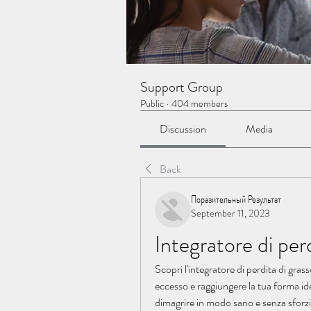
Support Group
Public
·
404 members
Discussion
Media
Back
Поразительный Результат
September 11, 2023
Integratore di perd
Scopri l'integratore di perdita di grass
eccesso e raggiungere la tua forma id
dimagrire in modo sano e senza sforzi e