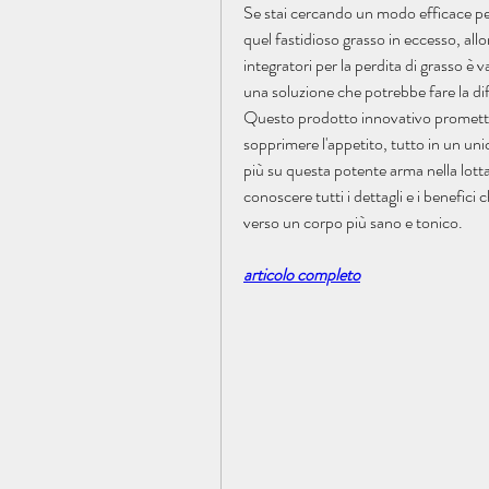
Se stai cercando un modo efficace per 
quel fastidioso grasso in eccesso, allo
integratori per la perdita di grasso è
una soluzione che potrebbe fare la diff
Questo prodotto innovativo promette 
sopprimere l'appetito, tutto in un uni
più su questa potente arma nella lotta
conoscere tutti i dettagli e i benefici 
verso un corpo più sano e tonico.
articolo completo