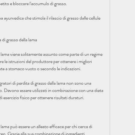
etito e bloccare l'accumulo di grasso.
 ayurvedica che stimola il rilascio di grasso dalle cellule 
a di grasso della lama
la lama viene solitamente assunto come parte di un regime 
e le istruzioni del produttore per ottenere i migliori 
nte a stomaco vuoto o secondo le indicazioni.
gratori di perdita di grasso della lama non sono una 
o. Devono essere utilizzati in combinazione con una dieta 
esercizio fisico per ottenere risultati duraturi.
a lama può essere un alleato efficace per chi cerca di 
reo. Grazie alla sua combinazione di ingredienti 