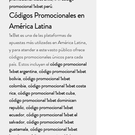
promocional 1xbet perú
.
Códigos Promocionales en 
América Latina
1xBet es una de las plataformas de 
apuestas más utilizadas en América Latina, 
y para atender a este vasto público ofrece 
códigos promocionales únicos para cada 
país. Estos incluyen el 
código promocional 
1xbet argentina
, 
código promocional 1xbet 
bolivia
, 
código promocional 1xbet 
colombia
, 
código promocional 1xbet costa 
rica
, 
código promocional 1xbet cuba
, 
código promocional 1xbet dominican 
republic
, 
código promocional 1xbet 
ecuador
, 
código promocional 1xbet el 
salvador
, 
código promocional 1xbet 
guatemala
, 
código promocional 1xbet 