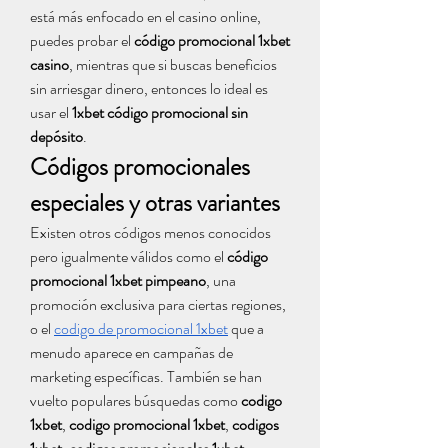
está más enfocado en el casino online, 
puedes probar el 
código promocional 1xbet 
casino
, mientras que si buscas beneficios 
sin arriesgar dinero, entonces lo ideal es 
usar el 
1xbet código promocional sin 
depósito
.
Códigos promocionales 
especiales y otras variantes
Existen otros códigos menos conocidos 
pero igualmente válidos como el 
código 
promocional 1xbet pimpeano
, una 
promoción exclusiva para ciertas regiones, 
o el 
codigo de promocional 1xbet
 que a 
menudo aparece en campañas de 
marketing específicas. También se han 
vuelto populares búsquedas como 
codigo 
1xbet
, 
codigo promocional 1xbet
, 
codigos 