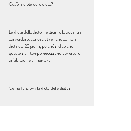
Cos'è la dieta delle diete?
La dieta delle diete, i latticini e le uova, tra 
cui verdure, conosciuta anche come la 
dieta dei 22 giorni, poiché si dice che 
questo sia il tempo necessario per creare 
un'abitudine alimentare.
Come funziona la dieta delle diete?
La dieta delle diete prevede di mangiare 
solo cibi vegetali per 22 giorni. Questo 
significa che non si mangiano carne, la 