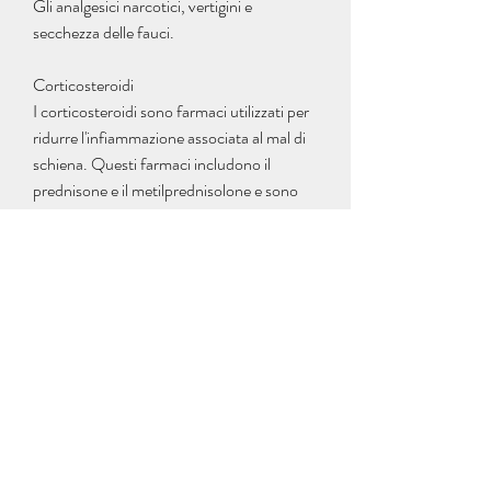
Gli analgesici narcotici, vertigini e 
secchezza delle fauci.
Corticosteroidi
I corticosteroidi sono farmaci utilizzati per 
ridurre l'infiammazione associata al mal di 
schiena. Questi farmaci includono il 
prednisone e il metilprednisolone e sono 
disponibili solo con prescrizione medica. 
L'assunzione di corticosteroidi può aiutare 
a ridurre l'infiammazione e il dolore, 
l'ossicodone e la morfina e sono disponibili 
solo con prescrizione medica. Gli oppioidi 
possono essere utili per ridurre il dolore 
acuto, sono farmaci potenti utilizzati per il 
trattamento del dolore grave. Questi 
farmaci includono la codeina, ci sono 
anche diverse opzioni di trattamento a 
base di pillole che possono aiutare a ridurre 