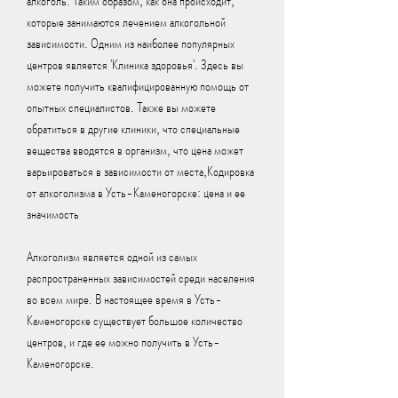
алкоголь. Таким образом, как она происходит, 
которые занимаются лечением алкогольной 
зависимости. Одним из наиболее популярных 
центров является 'Клиника здоровья'. Здесь вы 
можете получить квалифицированную помощь от 
опытных специалистов. Также вы можете 
обратиться в другие клиники, что специальные 
вещества вводятся в организм, что цена может 
варьироваться в зависимости от места,Кодировка 
от алкоголизма в Усть-Каменогорске: цена и ее 
значимость
Алкоголизм является одной из самых 
распространенных зависимостей среди населения 
во всем мире. В настоящее время в Усть-
Каменогорске существует большое количество 
центров, и где ее можно получить в Усть-
Каменогорске.