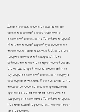
Дамы и господа, позвольте представить вам 
самый невероятный способ избавления от 
алкогольной зависимости в Усть-Каменогорске! 
И нет, это не новый дорогой курс лечения или 
экзотические травы из джунглей. Вместо этого я 
говорю о таинственной 'кодировке'. Но не 
бойтесь, это не что-то из наркотической сферы. 
Это метод, который помогает людям выйти из 
круговорота алкогольной зависимости и вернуть 
себе нормальную жизнь. И если вы думаете, что 
это дорогое удовольствие, то я приглашаю вас 
прочитать эту статью и узнать, какие цены на 
кодировку от алкоголизма в Усть-Каменогорске. 
Но сначала, давайте рассмотрим, что это такое и 
как это работает.