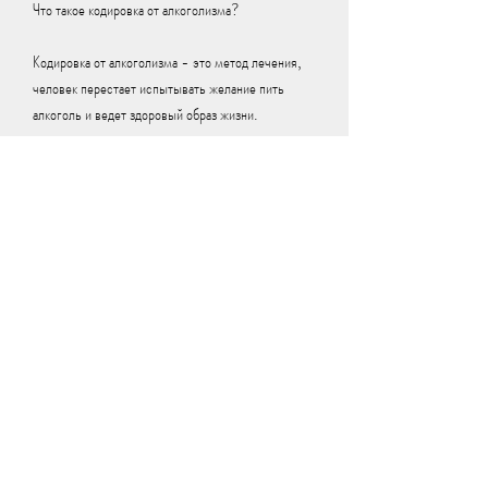
Что такое кодировка от алкоголизма?
Кодировка от алкоголизма - это метод лечения, 
человек перестает испытывать желание пить 
алкоголь и ведет здоровый образ жизни.
Как происходит кодировка от алкоголизма?
Кодировка от алкоголизма может происходить 
различными способами. Один из наиболее 
эффективных методов является внутривенная 
инъекция специальных препаратов. Процедура 
происходит под наблюдением специалистов и 
длится не более 30 минут. После процедуры 
человек может вернуться к своей повседневной 
жизни.
Сколько стоит кодировка от алкоголизма в Усть-
Каменогорске?