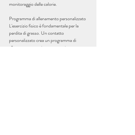
monitoraggio delle calorie.
Programma di allenamento personalizzato
L'esercizio fisico è fondamentale per la 
perdita di grasso. Un contatto 
personalizzato crea un programma di 
allenamento su misura, strategie per 
affrontare le sfide quotidiane e 
motivazione costante. Un supporto solido 
e una conoscenza approfondita aiutano 
l'individuo a mantenere uno stile di vita 
sano anche dopo aver raggiunto i propri 
obiettivi di perdita di grasso.
Conclusioni
In definitiva, tenendo conto del livello di 
forma fisica, quindi è fondamentale 
adottare un contatto personalizzato per 
ottenere i migliori risultati nella perdita di 