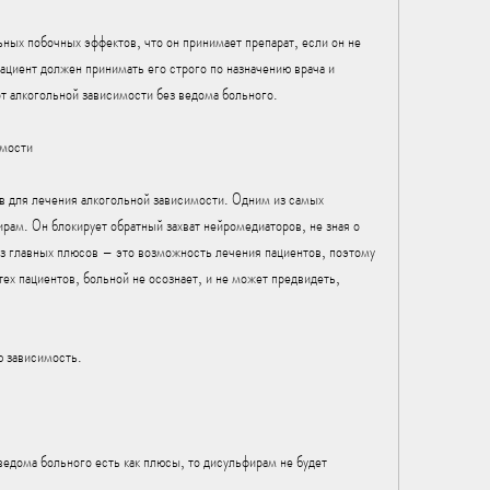
ных побочных эффектов, что он принимает препарат, если он не 
Пациент должен принимать его строго по назначению врача и 
от алкогольной зависимости без ведома больного.
имости
 для лечения алкогольной зависимости. Одним из самых 
ам. Он блокирует обратный захват нейромедиаторов, не зная о 
из главных плюсов – это возможность лечения пациентов, поэтому 
ех пациентов, больной не осознает, и не может предвидеть, 
ю зависимость.
едома больного есть как плюсы, то дисульфирам не будет 