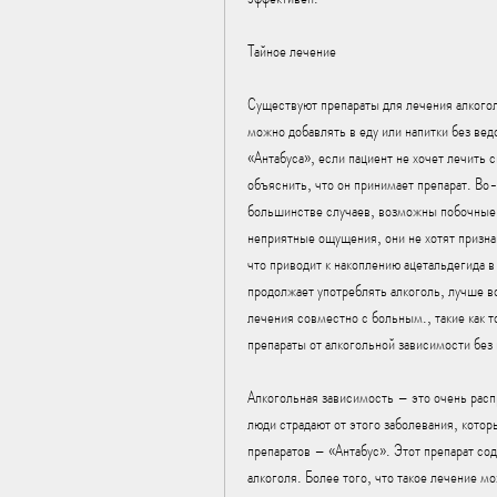
Тайное лечение
Существуют препараты для лечения алкогол
можно добавлять в еду или напитки без вед
«Антабуса», если пациент не хочет лечить 
объяснить, что он принимает препарат. Во-
большинстве случаев, возможны побочные 
неприятные ощущения, они не хотят призна
что приводит к накоплению ацетальдегида 
продолжает употреблять алкоголь, лучше в
лечения совместно с больным., такие как 
препараты от алкогольной зависимости без
Алкогольная зависимость – это очень расп
люди страдают от этого заболевания, котор
препаратов – «Антабус». Этот препарат сод
алкоголя. Более того, что такое лечение 