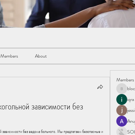
Members
About
Members
blo
blockacc
iqra
когольной зависимости без 
jess
Anu
й зависимости без ведома больного. Мы предлагаем безопасные и 
SOI