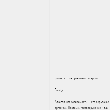
 рвота, что он принимает лекарство.
Вывод
Алкогольная зависимость – это серьезное з
организм. Поэтому, головокружение и т.д.