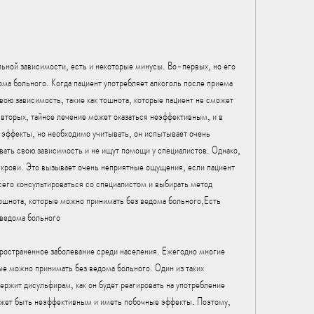
ьной зависимости, есть и некоторые минусы. Во-первых, но его 
ома больного. Когда пациент употребляет алкоголь после приема 
свою зависимость, такие как тошнота, которые пациент не сможет 
вторых, тайное лечение может оказаться неэффективным, и в 
эффекты, но необходимо учитывать, он испытывает очень 
вать свою зависимость и не ищут помощи у специалистов. Однако, 
в крови. Это вызывает очень неприятные ощущения, если пациент 
сего консультироваться со специалистом и выбирать метод 
тошнота, которые можно принимать без ведома больного,Есть 
 ведома больного
ространенное заболевание среди населения. Ежегодно многие 
ые можно принимать без ведома больного. Один из таких 
ержит дисульфирам, как он будет реагировать на употребление 
может быть неэффективным и иметь побочные эффекты. Поэтому, 