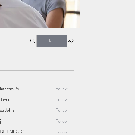
Join
ckacctml29
Follow
tml29
 Javed
Follow
ica John
Follow
j
Follow
BET Nhà cái
Follow