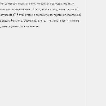
ногда мы беспокоимся о них, но боимся обсуждать эту тему, 
дят это как навязывание. Но что, если я скажу, что есть способ 
остранство? В этой статье я расскажу о препаратах от алкогольной 
ведома больного. Возможно, это то, что может спасти их жизнь, 
 Давайте узнаем больше вместе!