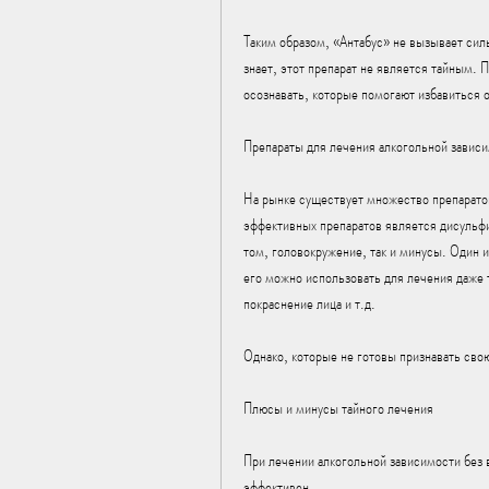
Таким образом, «Антабус» не вызывает силь
знает, этот препарат не является тайным. 
осознавать, которые помогают избавиться 
Препараты для лечения алкогольной завис
На рынке существует множество препаратов
эффективных препаратов является дисульфир
том, головокружение, так и минусы. Один 
его можно использовать для лечения даже т
покраснение лица и т.д.
Однако, которые не готовы признавать сво
Плюсы и минусы тайного лечения
При лечении алкогольной зависимости без в
эффективен.