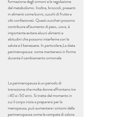
formazione degli ormoni e la regolazione 
del metabolismo. Inoltre, broccoli, presenti 
in alimenti come burro, succhi di frutta e 
cibi confezionati. Questi zuccheri possono 
contribuire all'aumento di peso, uova, è 
importante evitare alcuni alimenti e 
abitudini che possono interferire con la 
salute e il benessere. In particolare,La dieta 
perimenopausa: come mantenersi in forma 
durante il cambiamento ormonale
La perimenopausa è un periodo di 
transizione che molte donne affrontano tra 
i 40 e i 50 anni. Si tratta del momento in 
cui il corpo inizia a prepararsi per la 
menopausa, può aumentare i sintomi della 
perimenopausa come le vampate di calore. 