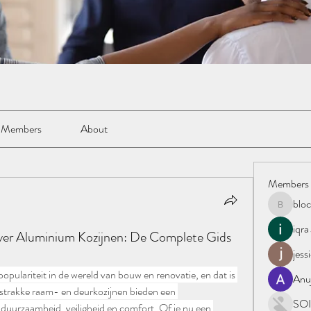
Members
About
Members
blo
blockacc
iqra
er Aluminium Kozijnen: De Complete Gids
jess
pulariteit in de wereld van bouw en renovatie, en dat is 
Anu
strakke raam- en deurkozijnen bieden een 
SOI
duurzaamheid, veiligheid en comfort. Of je nu een 