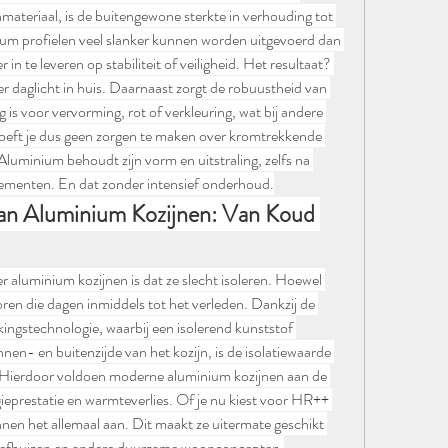
ateriaal, is de buitengewone sterkte in verhouding tot 
ium profielen veel slanker kunnen worden uitgevoerd dan 
in te leveren op stabiliteit of veiligheid. Het resultaat? 
 daglicht in huis. Daarnaast zorgt de robuustheid van 
 is voor vervorming, rot of verkleuring, wat bij andere 
 hoeft je dus geen zorgen te maken over kromtrekkende 
luminium behoudt zijn vorm en uitstraling, zelfs na 
 elementen. En dat zonder intensief onderhoud.
van Aluminium Kozijnen: Van Koud 
 aluminium kozijnen is dat ze slecht isoleren. Hoewel 
en die dagen inmiddels tot het verleden. Dankzij de 
ingstechnologie, waarbij een isolerend kunststof 
en- en buitenzijde van het kozijn, is de isolatiewaarde 
. Hierdoor voldoen moderne aluminium kozijnen aan de 
ieprestatie en warmteverlies. Of je nu kiest voor HR++ 
nnen het allemaal aan. Dit maakt ze uitermate geschikt 
siefhuizen en andere duurzame woonconcepten.