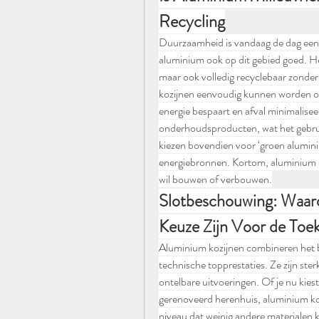
Recycling
Duurzaamheid is vandaag de dag een b
aluminium ook op dit gebied goed. Het
maar ook volledig recyclebaar zonder 
kozijnen eenvoudig kunnen worden om
energie bespaart en afval minimalisee
onderhoudsproducten, wat het gebrui
kiezen bovendien voor ‘groen alumin
energiebronnen. Kortom, aluminium k
wil bouwen of verbouwen.
Slotbeschouwing: Waar
Keuze Zijn Voor de Toe
Aluminium kozijnen combineren het b
technische topprestaties. Ze zijn sterk
ontelbare uitvoeringen. Of je nu kies
gerenoveerd herenhuis, aluminium kozi
niveau dat weinig andere materialen 