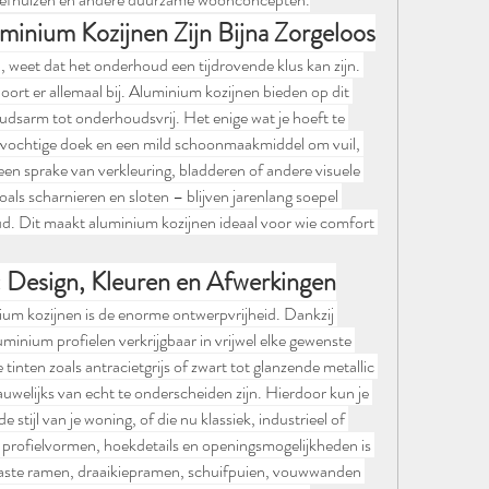
nium Kozijnen Zijn Bijna Zorgeloos
 weet dat het onderhoud een tijdrovende klus kan zijn. 
oort er allemaal bij. Aluminium kozijnen bieden op dit 
dsarm tot onderhoudsvrij. Het enige wat je hoeft te 
en vochtige doek en een mild schoonmaakmiddel om vuil, 
geen sprake van verkleuring, bladderen of andere visuele 
als scharnieren en sloten – blijven jarenlang soepel 
. Dit maakt aluminium kozijnen ideaal voor wie comfort 
 Design, Kleuren en Afwerkingen
um kozijnen is de enorme ontwerpvrijheid. Dankzij 
inium profielen verkrijgbaar in vrijwel elke gewenste 
tinten zoals antracietgrijs of zwart tot glanzende metallic 
auwelijks van echt te onderscheiden zijn. Hierdoor kun je 
tijl van je woning, of die nu klassiek, industrieel of 
profielvormen, hoekdetails en openingsmogelijkheden is 
 vaste ramen, draaikiepramen, schuifpuien, vouwwanden 