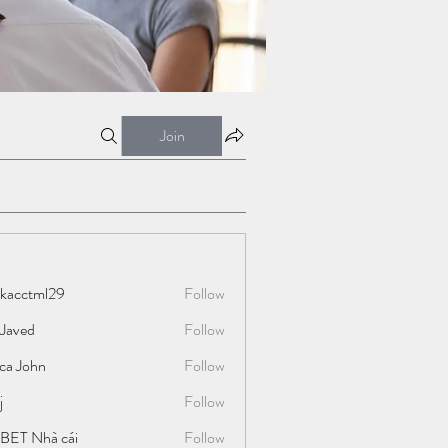
Join
ckacctml29
Follow
tml29
 Javed
Follow
ica John
Follow
j
Follow
BET Nhà cái
Follow