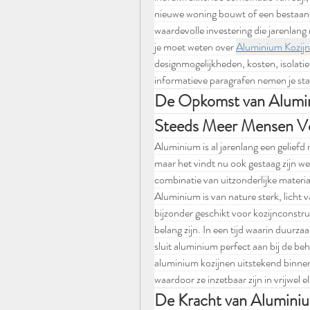
nieuwe woning bouwt of een bestaand 
waardevolle investering die jarenlang
je moet weten over 
Aluminium Kozij
designmogelijkheden, kosten, isolati
informatieve paragrafen nemen je stap
De Opkomst van Alumin
Steeds Meer Mensen Vo
Aluminium is al jarenlang een geliefd
maar het vindt nu ook gestaag zijn weg
combinatie van uitzonderlijke materia
Aluminium is van nature sterk, licht 
bijzonder geschikt voor kozijnconstruc
belang zijn. In een tijd waarin duurz
sluit aluminium perfect aan bij de 
aluminium kozijnen uitstekend binnen z
waardoor ze inzetbaar zijn in vrijwel 
De Kracht van Alumini