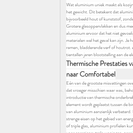
Wat aluminium uniek maakt als kozijnm
het gewicht. Dit betekent dat alumin
bijvoorbeeld hout of kunststof, zonder 
Grotere glasoppervlakken en dus meer
aluminium ervoor dat het niet gevoelig
materialen wel het geval kan zijn. Je
ramen, bladderende verf of houtrot. A
tientallen jaren blootstelling aan de
Thermische Prestaties 
naar Comfortabel
Eén van de grootste misvattingen over
dat vroeger misschien waar was, behor
introductie van thermische onderbrek
element wordt geplaatst tussen de binn
van aluminium aanzienlijk verbeterd
strenge eisen op het gebied van energ
of triple glas, aluminium profielen ku
voor energieneutrale woningen, pas