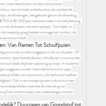
jnen, maar deze kosten worden ruimschoots 
sduur, het minimale onderhoud en de uitstekende 
ozijn, de afmetingen, het gekozen glas en de afwerking, 
 €750 en €1.500 per vierkante meter inclusief plaatsing. 
nnen de kosten uiteraard oplopen. Toch blijkt uit 
en de meerprijs graag betalen vanwege het comfort, de 
ie aluminium biedt.
en: Van Ramen Tot Schuifpuien
dig en kunnen worden toegepast in tal van situaties. Of 
epramen, openslaande deuren, schuifpuien, vouwwanden 
uminium biedt altijd een oplossing op maat. In moderne 
jen toegepast om een maximale lichtinval en open 
terke profielen van aluminium is dit technisch haalbaar 
veiligheid. Ook in renovatieprojecten is aluminium een 
renovatieprofielen waarmee de uitstraling van 
terwijl het comfortniveau naar hedendaagse normen 
ndelijk? Duurzaam van Grondstof tot 