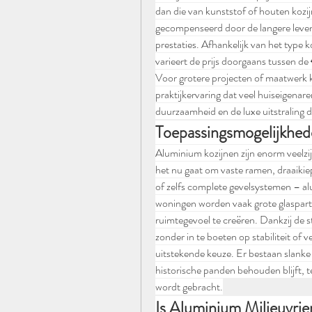
dan die van kunststof of houten kozi
gecompenseerd door de langere leven
prestaties. Afhankelijk van het type k
varieert de prijs doorgaans tussen de
Voor grotere projecten of maatwerk ku
praktijkervaring dat veel huiseigenar
duurzaamheid en de luxe uitstraling d
Toepassingsmogelijkhed
Aluminium kozijnen zijn enorm veelzij
het nu gaat om vaste ramen, draaiki
of zelfs complete gevelsystemen – al
woningen worden vaak grote glasparti
ruimtegevoel te creëren. Dankzij de s
zonder in te boeten op stabiliteit of 
uitstekende keuze. Er bestaan slanke 
historische panden behouden blijft, 
wordt gebracht.
Is Aluminium Milieuvrie