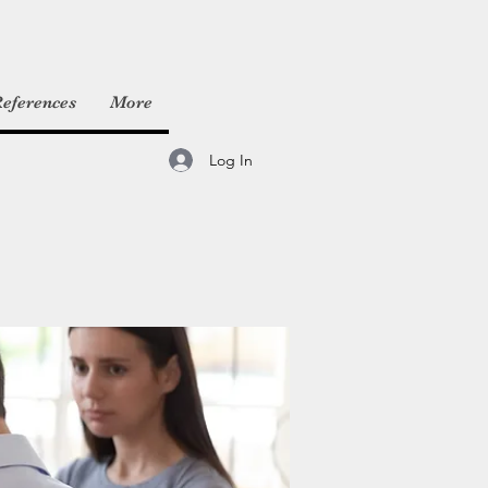
eferences
More
Log In