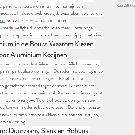
See All 
pand renoveert, aluminium kozijnen zijn een 
 meegaat. In deze uitgebreide gids bespreken we alles wat 
nen
: hun voordelen, aandachtspunten, 
ewaarde, veiligheid, onderhoud en meer. Deze lange, 
 voor stap mee in de wereld van dit veelzijdige materiaal.
ium in de Bouw: Waarom Kiezen 
or Aluminium Kozijnen
 materiaal in de industriële en commerciële bouwsector, 
 naar particuliere woningen. De reden hiervoor ligt in de 
aleigenschappen en een eigentijdse uitstraling. 
van gewicht en bestand tegen corrosie. Dit maakt het 
ties, waar duurzaamheid, stabiliteit en isolatie van groot 
aamheid en energie-efficiëntie hoog op de agenda staan, 
behoeften van moderne bouwprojecten. Bovendien passen 
owel minimalistische als klassieke architectuurstijlen, 
elk type woning.
um: Duurzaam, Slank en Robuust