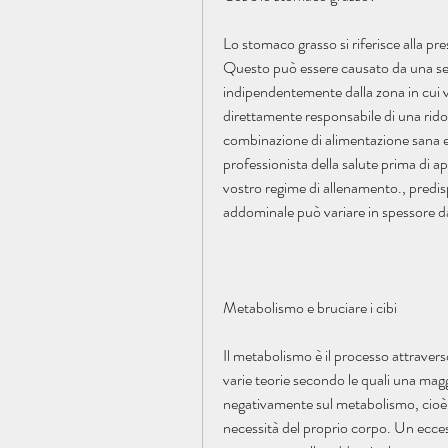
Lo stomaco grasso si riferisce alla pr
Questo può essere causato da una seri
indipendentemente dalla zona in cui v
direttamente responsabile di una ridott
combinazione di alimentazione sana e 
professionista della salute prima di ap
vostro regime di allenamento., predisp
addominale può variare in spessore d
Metabolismo e bruciare i cibi
Il metabolismo è il processo attraverso
varie teorie secondo le quali una magg
negativamente sul metabolismo, cioè 
necessità del proprio corpo. Un eccess