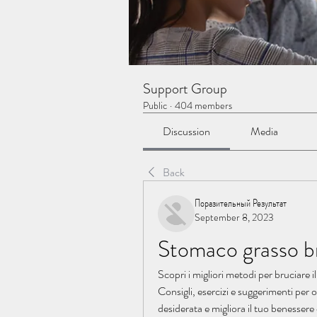
Support Group
Public
·
404 members
Discussion
Media
Back
Поразительный Результат
September 8, 2023
Stomaco grasso bru
Scopri i migliori metodi per bruciare il
Consigli, esercizi e suggerimenti per 
desiderata e migliora il tuo benessere