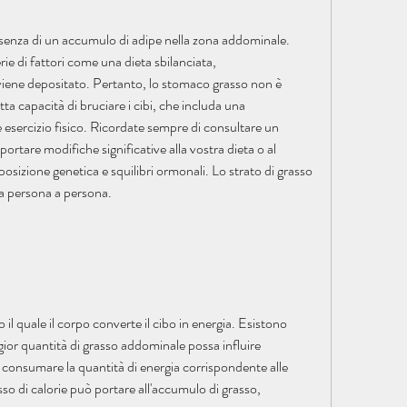
esenza di un accumulo di adipe nella zona addominale. 
e di fattori come una dieta sbilanciata, 
iene depositato. Pertanto, lo stomaco grasso non è 
a capacità di bruciare i cibi, che includa una 
esercizio fisico. Ricordate sempre di consultare un 
portare modifiche significative alla vostra dieta o al 
osizione genetica e squilibri ormonali. Lo strato di grasso 
a persona a persona.
 il quale il corpo converte il cibo in energia. Esistono 
ior quantità di grasso addominale possa influire 
consumare la quantità di energia corrispondente alle 
o di calorie può portare all'accumulo di grasso, 