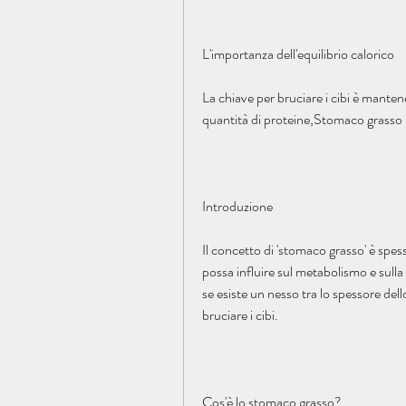
L'importanza dell'equilibrio calorico
La chiave per bruciare i cibi è mantene
quantità di proteine,Stomaco grasso b
Introduzione
Il concetto di 'stomaco grasso' è spes
possa influire sul metabolismo e sulla 
se esiste un nesso tra lo spessore dell
bruciare i cibi.
Cos'è lo stomaco grasso?