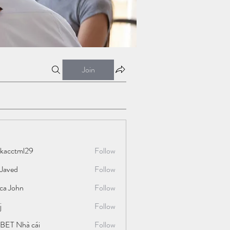
Join
ckacctml29
Follow
tml29
 Javed
Follow
ica John
Follow
j
Follow
BET Nhà cái
Follow