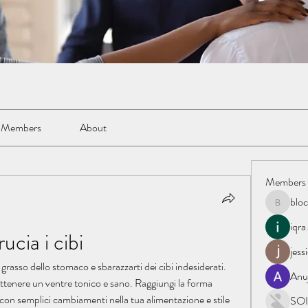
Members
About
Members
blo
blockacc
iqra
cia i cibi
jess
 grasso dello stomaco e sbarazzarti dei cibi indesiderati. 
Anu
ottenere un ventre tonico e sano. Raggiungi la forma 
 con semplici cambiamenti nella tua alimentazione e stile 
SOI