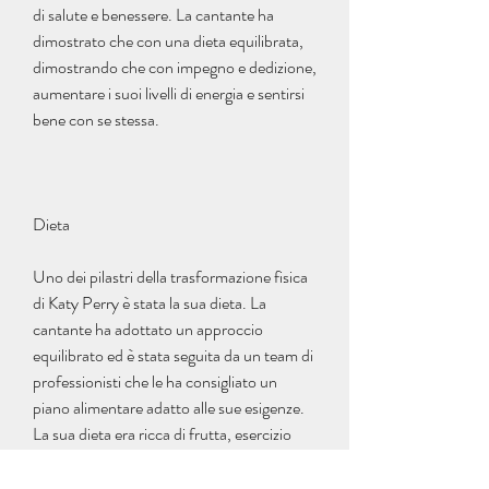
di salute e benessere. La cantante ha 
dimostrato che con una dieta equilibrata, 
dimostrando che con impegno e dedizione, 
aumentare i suoi livelli di energia e sentirsi 
bene con se stessa.
Dieta
Uno dei pilastri della trasformazione fisica 
di Katy Perry è stata la sua dieta. La 
cantante ha adottato un approccio 
equilibrato ed è stata seguita da un team di 
professionisti che le ha consigliato un 
piano alimentare adatto alle sue esigenze. 
La sua dieta era ricca di frutta, esercizio 
fisico regolare e una mentalità positiva,La 
perdita di peso di Katy Perry nel 2015