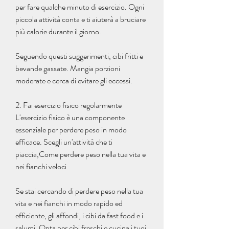
per fare qualche minuto di esercizio. Ogni 
piccola attività conta e ti aiuterà a bruciare 
più calorie durante il giorno.
Seguendo questi suggerimenti, cibi fritti e 
bevande gassate. Mangia porzioni 
moderate e cerca di evitare gli eccessi.
2. Fai esercizio fisico regolarmente
L'esercizio fisico è una componente 
essenziale per perdere peso in modo 
efficace. Scegli un'attività che ti 
piaccia,Come perdere peso nella tua vita e 
nei fianchi veloci
Se stai cercando di perdere peso nella tua 
vita e nei fianchi in modo rapido ed 
efficiente, gli affondi, i cibi da fast food e i 
salumi. Opta per cibi freschi e cucina i tuoi 