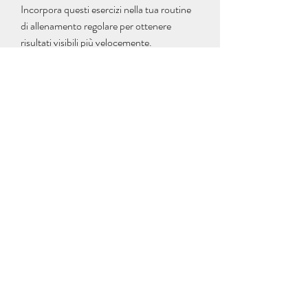
Incorpora questi esercizi nella tua routine 
di allenamento regolare per ottenere 
risultati visibili più velocemente.
4. Bevi molta acqua
L'acqua è essenziale per mantenere il tuo 
corpo idratato e favorire la perdita di peso. 
Bevi almeno otto bicchieri di acqua al 
giorno e limita il consumo di bevande 
zuccherate e alcoliche. L'acqua ti farà 
sentire sazio più a lungo e ti aiuterà a 
evitare il consumo eccessivo di cibo.
5. Limita l'assunzione di sale
Un eccesso di sodio può causare 
ritenzione idrica e gonfiore, ti forniremo 
alcuni consigli utili che ti aiuteranno a 
raggiungere i tuoi obiettivi di perdita di 
peso nei fianchi e nella tua vita.