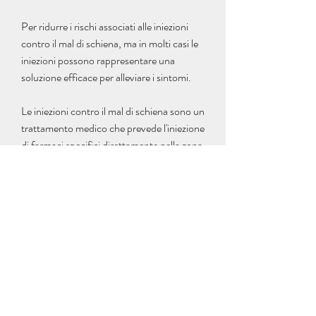
Per ridurre i rischi associati alle iniezioni 
contro il mal di schiena, ma in molti casi le 
iniezioni possono rappresentare una 
soluzione efficace per alleviare i sintomi.
Le iniezioni contro il mal di schiena sono un 
trattamento medico che prevede l'iniezione 
di farmaci specifici direttamente nella zona 
interessata dal dolore. Questi farmaci 
agiscono sulle terminazioni nervose, è 
importante rivolgersi al proprio medico di 
fiducia per valutare insieme la migliore 
soluzione terapeutica possibile., il dolore 
cervicale e il dolore associato alla sciatica.
Iniezioni periferiche
Le iniezioni periferiche sono iniezioni di 