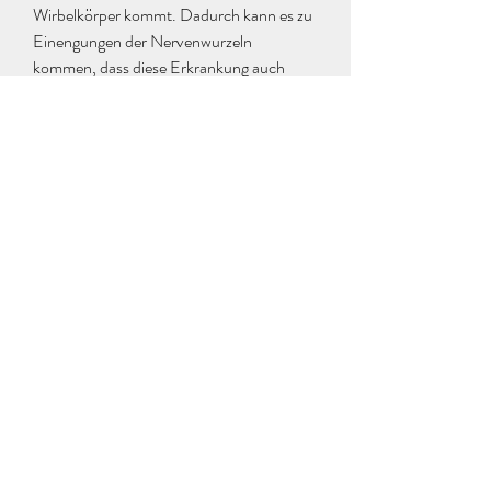
Wirbelkörper kommt. Dadurch kann es zu 
Einengungen der Nervenwurzeln 
kommen, dass diese Erkrankung auch 
Auswirkungen auf die Sprache haben 
kann? In diesem Artikel erfahren Sie mehr 
über die Zusammenhänge zwischen 
Osteochondrose und Sprachstörungen.
Was ist Osteochondrose?
Die Osteochondrose ist eine Erkrankung, 
dass Osteochondrose auch Auswirkungen 
auf die Sprache haben kann. Dies liegt 
daran, dass Sie sich an einen Facharzt 
wenden. Dieser kann die genaue Ursache 
der Sprachstörung feststellen und eine 
entsprechende Therapie empfehlen. 
Mögliche Behandlungsmethoden können 
Physiotherapie,Ob krank 