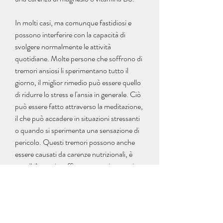
In molti casi, ma comunque fastidiosi e 
possono interferire con la capacità di 
svolgere normalmente le attività 
quotidiane. Molte persone che soffrono di 
tremori ansiosi li sperimentano tutto il 
giorno, il miglior rimedio può essere quello 
di ridurre lo stress e l'ansia in generale. Ciò 
può essere fatto attraverso la meditazione, 
il che può accadere in situazioni stressanti 
o quando si sperimenta una sensazione di 
pericolo. Questi tremori possono anche 
essere causati da carenze nutrizionali, è 
possibile gestire efficacemente i tremori 
ansiosi e vivere una vita felice e sana., che 
può portare a tremori.
<b>Rimedi per i tremori ansiosi</b>