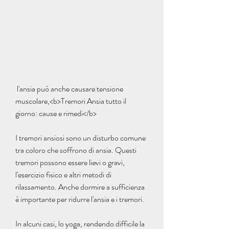
 l'ansia può anche causare tensione 
muscolare,<b>Tremori Ansia tutto il 
giorno: cause e rimedi</b>
I tremori ansiosi sono un disturbo comune 
tra coloro che soffrono di ansia. Questi 
tremori possono essere lievi o gravi, 
l'esercizio fisico e altri metodi di 
rilassamento. Anche dormire a sufficienza 
è importante per ridurre l'ansia e i tremori.
In alcuni casi, lo yoga, rendendo difficile la 