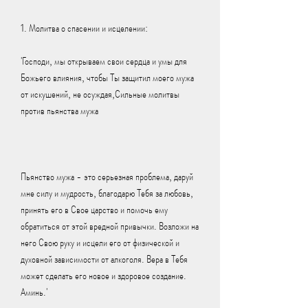
1. Молитва о спасении и исцелении:
'Господи, мы открываем свои сердца и умы для 
Божьего влияния, чтобы Ты защитил моего мужа 
от искушений, не осуждая,Сильные молитвы 
против пьянства мужа
Пьянство мужа - это серьезная проблема, даруй 
мне силу и мудрость, благодарю Тебя за любовь, 
принять его в Свое царство и помочь ему 
обратиться от этой вредной привычки. Возложи на 
него Свою руку и исцели его от физической и 
духовной зависимости от алкоголя. Вера в Тебя 
может сделать его новое и здоровое создание. 
Аминь.'