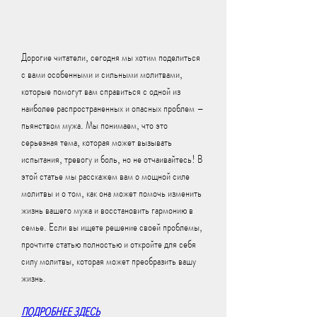
Дорогие читатели, сегодня мы хотим поделиться 
с вами особенными и сильными молитвами, 
которые помогут вам справиться с одной из 
наиболее распространенных и опасных проблем – 
пьянством мужа. Мы понимаем, что это 
серьезная тема, которая может вызывать 
испытания, тревогу и боль, но не отчаивайтесь! В 
этой статье мы расскажем вам о мощной силе 
молитвы и о том, как она может помочь изменить 
жизнь вашего мужа и восстановить гармонию в 
семье. Если вы ищете решение своей проблемы, 
прочтите статью полностью и откройте для себя 
силу молитвы, которая может преобразить вашу 
жизнь.
ПОДРОБНЕЕ ЗДЕСЬ