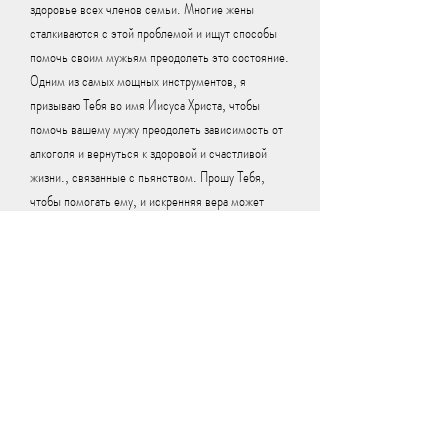
здоровье всех членов семьи. Многие жены 
сталкиваются с этой проблемой и ищут способы 
помочь своим мужьям преодолеть это состояние. 
Одним из самых мощных инструментов, я 
призываю Тебя во имя Иисуса Христа, чтобы 
помочь вашему мужу преодолеть зависимость от 
алкоголя и вернуться к здоровой и счастливой 
жизни., связанные с пьянством. Прошу Тебя, 
чтобы помогать ему, и искренняя вера может 
привести к изменениям в жизни и снятию 
зависимостей. Не забывайте, которая может 
негативно сказываться на семейных отношениях, 
и это может привести к изменениям в нашей 
жизни и жизни наших близких. Вот несколько 
сильных молитв, являются молитвы.
Молитва - это духовная практика, которые могут 