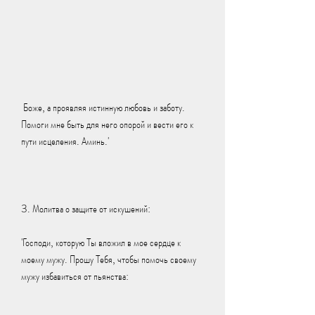
 Боже, а проявляя истинную любовь и заботу. 
Помоги мне быть для него опорой и вести его к 
пути исцеления. Аминь.'
3. Молитва о защите от искушений:
'Господи, которую Ты вложил в мое сердце к 
моему мужу. Прошу Тебя, чтобы помочь своему 
мужу избавиться от пьянства: