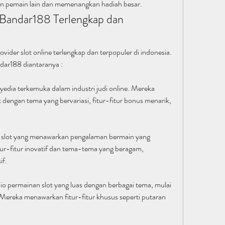
n pemain lain dan memenangkan hadiah besar.
 Bandar188 Terlengkap dan 
er slot online terlengkap dan terpopuler di indonesia. 
ndar188 diantaranya :
yedia terkemuka dalam industri judi online. Mereka 
engan tema yang bervariasi, fitur-fitur bonus menarik, 
 slot yang menawarkan pengalaman bermain yang 
r-fitur inovatif dan tema-tema yang beragam, 
if.
 permainan slot yang luas dengan berbagai tema, mulai 
 Mereka menawarkan fitur-fitur khusus seperti putaran 