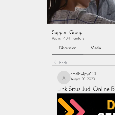
Support Group
Public
·
404 members
Discussion
Media
Back
ameliawijaya120
August 20, 2023
ameliawijaya120
Link Situs Judi Online 