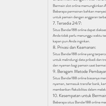
Bermain slot online memungkinkan An
Beberapa permainan bahkan menyedia
untuk pemain dengan anggaran terba
7. Tersedia 24/7:
Situs Bandar188 online dapat diakses s
Anda tidak perlu menunggu waktu te
kapan pun Anda inginkan.
8. Privasi dan Keamanan:
Situs Bandar188 online yang terper
untuk melindungi data pribadi dan t
dan nyaman bagi pemain saat bermai
9. Beragam Metode Pembayar
Situs Bandar188 online biasanya m
nyaman, termasuk transfer bank, kartu
memberikan fleksibilitas dalam mela
10. Kesempatan untuk Bermai
Beberapa situs Bandar188 online m