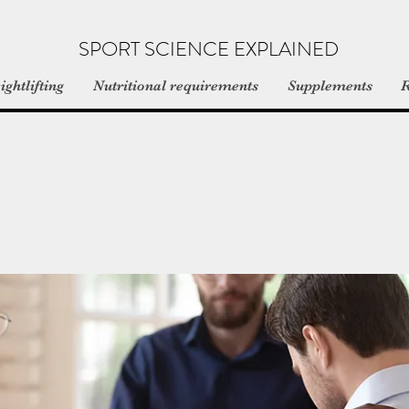
SPORT SCIENCE EXPLAINED
ghtlifting
Nutritional requirements
Supplements
R