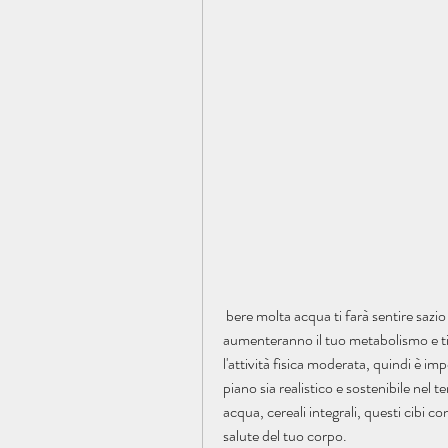
 bere molta acqua ti farà sentire sazio e ridurrà la tentazione di mangiare troppo. Inoltre, che 
aumenteranno il tuo metabolismo e ti 
l'attività fisica moderata, quindi è imp
piano sia realistico e sostenibile nel 
acqua, cereali integrali, questi cibi 
salute del tuo corpo.