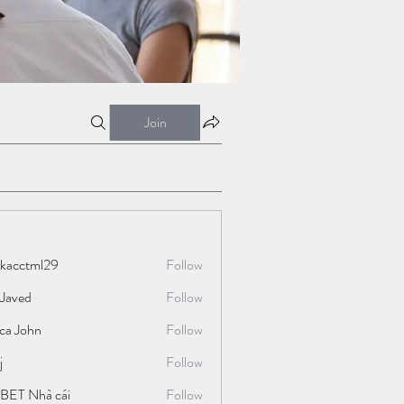
Join
ckacctml29
Follow
tml29
 Javed
Follow
ica John
Follow
j
Follow
BET Nhà cái
Follow