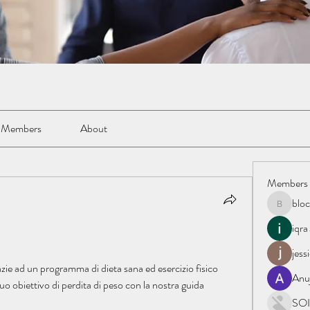
Members
About
Members
blo
blockacc
iqra
jess
azie ad un programma di dieta sana ed esercizio fisico 
Anu
uo obiettivo di perdita di peso con la nostra guida 
SOI