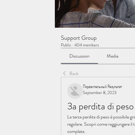
Support Group
Public
·
404 members
Discussion
Media
Back
Поразительный Результат
September 8, 2023
3a perdita di peso
La terza perdita di peso è possibile gr
regolare. Scopri come raggiungere il t
completa.