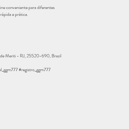
ne conveniente para diferentes 
ápida e prática.
 de Meriti - RJ, 25520-690, Brazil
al_ggm777 #registro_ggm777