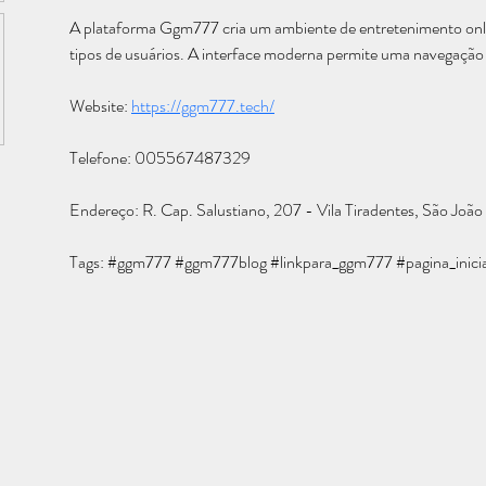
A plataforma Ggm777 cria um ambiente de entretenimento onli
tipos de usuários. A interface moderna permite uma navegação r
Website: 
https://ggm777.tech/
Telefone: 005567487329
Endereço: R. Cap. Salustiano, 207 - Vila Tiradentes, São João
Tags: #ggm777 #ggm777blog #linkpara_ggm777 #pagina_inici