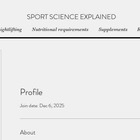
SPORT SCIENCE EXPLAINED
ghtlifting
Nutritional requirements
Supplements
R
Profile
Join date: Dec 6, 2025
About