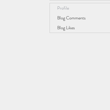
Profile
Blog Comments
Blog Likes