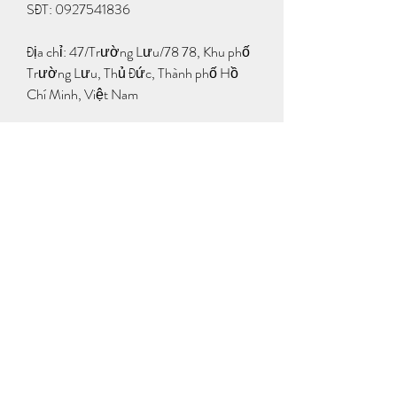
SĐT: 0927541836
Địa chỉ: 47/Trường Lưu/78 78, Khu phố 
Trường Lưu, Thủ Đức, Thành phố Hồ 
Chí Minh, Việt Nam
Hastag: #Sunwin #sunwinn 
#sunwinnmexcom #trangchu_Sunwin 
#dangky_Sunwin
©2021 by sport science explained. Proudly created with
Wix.com