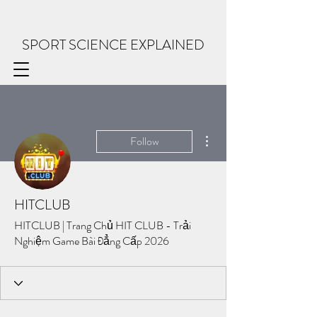
SPORT SCIENCE EXPLAINED
More actions
Follow
HITCLUB
HITCLUB | Trang Chủ HIT CLUB - Trải
Nghiệm Game Bài Đẳng Cấp 2026