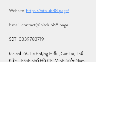
Website: 
https://hitclub88.page/
Email: contact@hitclub88.page
SĐT: 0339783719
Địa chỉ: 6C Lê Phụng Hiểu, Cát Lái, Thủ 
Đức, Thành phố Hồ Chí Minh, Việt Nam
Hastag: #hitclub #hit_club 
#trang_chu_hitclub #link_tai_hitclub 
#hitclub88 #game_bai_hitclub
©2021 by sport science explained. Proudly created with
Wix.com